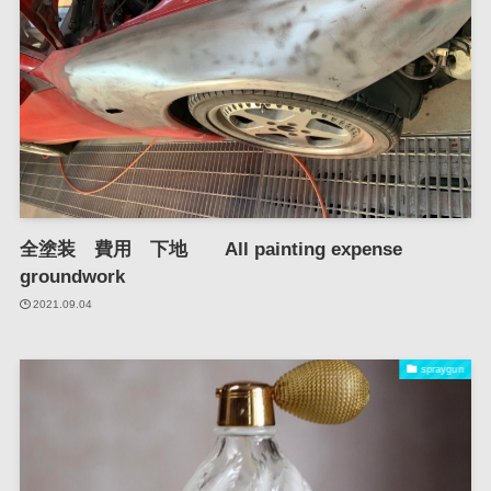
全塗装 費用 下地 All painting expense
groundwork
2021.09.04
spraygun