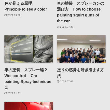
色が見える原理
車の塗装 スプレーガンの
Principle to see a color
選び方 How to choose
painting squirt guns of
2021.09.02
the car
2022.07.20
車の塗装 スプレー編２
塗りの感覚を研ぎ澄ます方
Wet control Car
法
painting Spray technique
2022.07.02
２
2022.01.21