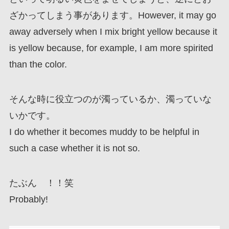
ざかってしまう事があります。However, it may go
away adversely when I mix bright yellow because it
is yellow because, for example, I am more spirited
than the color.
そんな時に役立つのが濁っているか、濁っていな
いかです。
I do whether it becomes muddy to be helpful in
such a case whether it is not so.
たぶん ！！笑
Probably!