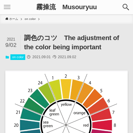
霧操流 Musouryuu
ホーム
on color
調色のコツ The adjustment of
2021
9/02
the color being important
2021.09.01
2021.09.02
on color